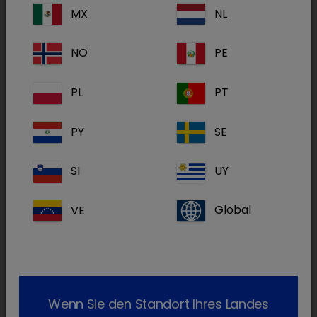
MX
NL
Anwendung: auch während der Legeperiode
NO
PE
möglich
PL
PT
1 Dosis enthält: Virus der aviären
PY
SE
Infektiösen Bronchitis (IBV),
lebend, Variantenstamm V-
Wirkstoff(e):
SI
UY
2.7
4.6
*
173/11: 10
–10
EID
50
*
EID
= 50 % Embryo Infektiöse
50
Dosis
VE
Global
Handelsform(en):
10 x 2500 Dosen, 10 x 5000 Dosen
Haltbar 3 Stunden nach
Wartezeit(en):
Rekonstitution.
Wenn Sie den Standort Ihres Landes
Kühl lagern und transportieren