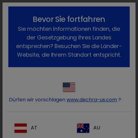
lock_outline
search
menu
Bevor Sie fortfahren
Sie befinden sich hier:
Home
Produkte
Geflügel
Arzneimittel
Sie möchten Informationen finden, die
Verschreibungspflichtig
Avishield IB GI-13
Zurück
der Gesetzgebung Ihres Landes
Avishield IB GI-13
entsprechen? Besuchen Sie die Länder-
Website, die Ihrem Standort entspricht.
Dürfen wir vorschlagen
www.dechra-us.com
?
AT
AU