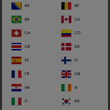
BA
BE
Lyophilisat zur Herstellung einer Suspension
BR
CA
für Hühner
CH
CO
Zur aktiven Immunisierung von Hühnern um die
schädigende Wirkung auf die ziliäre Aktivität zu
CR
DK
reduzieren, die durch eine Infektion mit dem
Virus der aviären Infektiösen Bronchitis, Serotyp
ES
FI
793B (Stamm GI-13) verursacht wird und sich in
klinischen Symptomen einer
FR
GB
Atemwegserkrankung manifestieren kann.
HR
IE
Beginn der Immunität: 10 Tage nach der
Impfung.
IT
KR
Dauer der Immunität: 56 Tage nach der
Impfung.