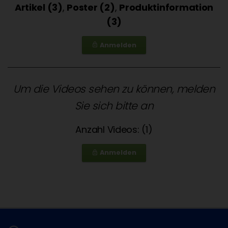
Artikel (3)
,
Poster (2)
,
Produktinformation
(3)
Anmelden
lock_outline
Um die Videos sehen zu können, melden
Sie sich bitte an
Anzahl Videos: (1)
Anmelden
lock_outline