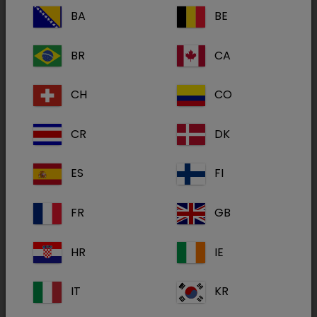
BA
BE
500 mg/g
BR
CA
Pulver zum Eingeben über das Trinkwasser
für Schweine, Hühner und Puten
CH
CO
Schweine
: Zur Behandlung der klinischen
CR
DK
Symptome von Atemwegsinfektionen, die durch
Doxycyclin-empfindliche Stämme von
ES
FI
Mycoplasma hyopneumoniae und Pasteurella
multocida hervorgerufen werden.
FR
GB
Hühner und Puten
: Zur Behandlung der
HR
IE
klinischen Symptome von
Atemwegsinfektionen, an denen Doxycyclin-
IT
KR
empfindliche Stämme von Mycoplasma
gallisepticum beteiligt sind.