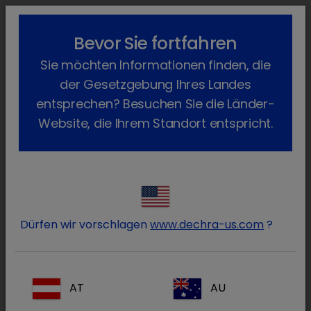
lock_outline
search
menu
Bevor Sie fortfahren
Sie befinden sich hier:
Home
Produkte
Geflügel
Arzneimittel
Sie möchten Informationen finden, die
Verschreibungspflichtig
Altidox
Zurück
der Gesetzgebung Ihres Landes
Altidox
entsprechen? Besuchen Sie die Länder-
Website, die Ihrem Standort entspricht.
Dürfen wir vorschlagen
www.dechra-us.com
?
AT
AU