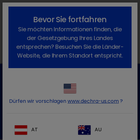
lock_outline
search
menu
Bevor Sie fortfahren
Sie befinden sich hier:
Home
Produkte
Geflügel
Arzneimittel
Sie möchten Informationen finden, die
Freiverkäuflich
der Gesetzgebung Ihres Landes
entsprechen? Besuchen Sie die Länder-
Website, die Ihrem Standort entspricht.
Kundenservice für Tierarztpraxen
Kontaktieren Sie unseren Kundenservice.
Dürfen wir vorschlagen
www.dechra-us.com
?
Zum Kontaktformular
Tel.:+49 7525 / 2050
AT
AU