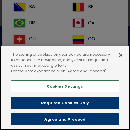
BA
BE
BR
CA
Datenschutzerklärung
Nutzungsbedingungen
CH
CO
Cookie-Richtlinie
AGB
Impressum
CR
DK
The storing of cookies on your device are necessary
to enhance site navigation, analyze site usage, and
assist in our marketing efforts.
ES
FI
For the best experience click "Agree and Proceed"
Cookies Settings
FR
GB
HR
IE
Required Cookies Only
IT
KR
Agree and Proceed