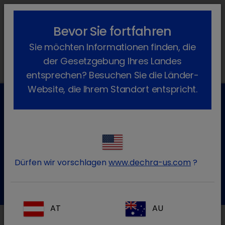
lock_outline
search
menu
Bevor Sie fortfahren
Sie befinden sich hier:
Home
News
Dechra News
2024
Sie möchten Informationen finden, die
November
der Gesetzgebung Ihres Landes
entsprechen? Besuchen Sie die Länder-
Website, die Ihrem Standort entspricht.
Kundenservice für Tierarztpraxen
Kontaktieren Sie unseren Kundenservice.
Dürfen wir vorschlagen
www.dechra-us.com
?
Zum Kontaktformular
Tel.:+49 7525 / 2050
AT
AU