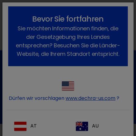
lock_outline
search
menu
Bevor Sie fortfahren
Sie befinden sich hier:
Home
News
Dechra News
2023
Sie möchten Informationen finden, die
October
der Gesetzgebung Ihres Landes
entsprechen? Besuchen Sie die Länder-
Website, die Ihrem Standort entspricht.
Kundenservice für Tierarztpraxen
Kontaktieren Sie unseren Kundenservice.
Dürfen wir vorschlagen
www.dechra-us.com
?
Zum Kontaktformular
Tel.:+49 7525 / 2050
AT
AU