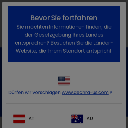
lock_outline
search
menu
Bevor Sie fortfahren
Sie befinden sich hier:
Home
News
Dechra News
2022
Sie möchten Informationen finden, die
January
der Gesetzgebung Ihres Landes
entsprechen? Besuchen Sie die Länder-
Website, die Ihrem Standort entspricht.
Kundenservice für Tierarztpraxen
Kontaktieren Sie unseren Kundenservice.
Dürfen wir vorschlagen
www.dechra-us.com
?
Zum Kontaktformular
Tel.:+49 7525 / 2050
AT
AU