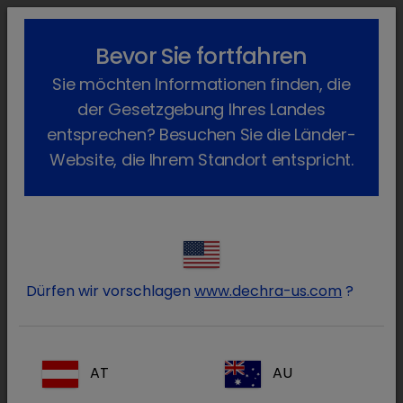
lock_outline
search
menu
Bevor Sie fortfahren
Sie befinden sich hier:
Home
News
Dechra News
2021
Sie möchten Informationen finden, die
September
Primagnost Derm-Phyte
der Gesetzgebung Ihres Landes
Die Revolution in der Pilzdiagnostik
entsprechen? Besuchen Sie die Länder-
ist da!
Website, die Ihrem Standort entspricht.
Donnerstag, 23. September 2021
Dermatophyten - Nachweis in nur 30
Minuten
Dürfen wir vorschlagen
www.dechra-us.com
?
Der Primagnost Derm-Phyte ist ein Schnelltest
zum qualitativen Nachweis von
Dermatophyten – Antigene
.
AT
AU