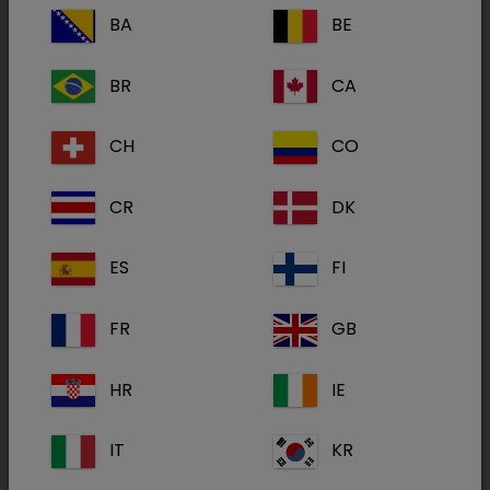
BA
BE
BR
CA
CH
CO
CR
DK
ES
FI
Welche
Entwicklung
macht das Unternehmen?
FR
GB
Wie hat sich Dechra
in der
deutschen Tierärztelandschaft etabliert
?
HR
IE
Welche
Ziele
hat das Unternehmen im sich
rasant verändernden Markt der
IT
KR
Tiermedizin
?