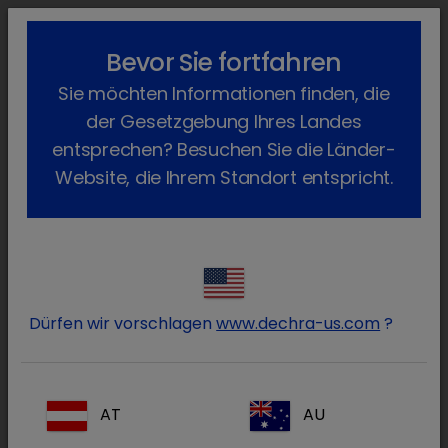
lock_outline
search
menu
Bevor Sie fortfahren
Sie befinden sich hier:
Home
News
Dechra News
2020
Sie möchten Informationen finden, die
November
Aulendorf wird Dechra
der Gesetzgebung Ihres Landes
Aulendorf wird Dechra
entsprechen? Besuchen Sie die Länder-
Website, die Ihrem Standort entspricht.
Montag, 9. November 2020
Ein Unternehmen wandelt sich
Dürfen wir vorschlagen
www.dechra-us.com
?
AT
AU