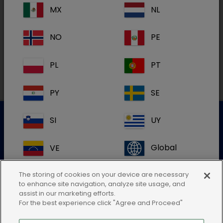
MX
NL
Die Dechra Deutschland Story - hier im
Unternehmensportrait.
NO
PE
Die Dechra Deutschland Story
PL
PT
PY
SE
SI
UY
Kundenservice für Tierarztpraxen
VE
Global
Kontaktieren Sie unseren Kundenservice.
The storing of cookies on your device are necessary
to enhance site navigation, analyze site usage, and
Zum Kontaktformular
assist in our marketing efforts.
Tel.:+49 7525 / 2050
For the best experience click "Agree and Proceed"
Wenn Sie den Standort Ihres Landes