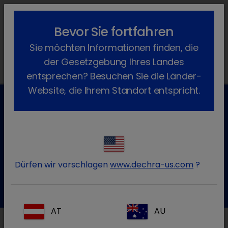
lock_outline
search
menu
Bevor Sie fortfahren
Sie befinden sich hier:
Home
News
Dechra News
2020
Sie möchten Informationen finden, die
July
der Gesetzgebung Ihres Landes
entsprechen? Besuchen Sie die Länder-
Website, die Ihrem Standort entspricht.
Kundenservice für Tierarztpraxen
Kontaktieren Sie unseren Kundenservice.
Dürfen wir vorschlagen
www.dechra-us.com
?
Zum Kontaktformular
Tel.:+49 7525 / 2050
AT
AU