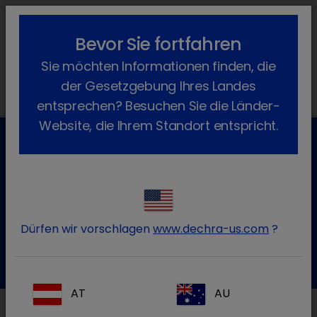
lock_outline
search
menu
Bevor Sie fortfahren
Sie befinden sich hier:
Home
News
Dechra News
2020
Sie möchten Informationen finden, die
February
der Gesetzgebung Ihres Landes
entsprechen? Besuchen Sie die Länder-
Website, die Ihrem Standort entspricht.
Kundenservice für Tierarztpraxen
Kontaktieren Sie unseren Kundenservice.
Dürfen wir vorschlagen
www.dechra-us.com
?
Zum Kontaktformular
Tel.:+49 7525 / 2050
AT
AU