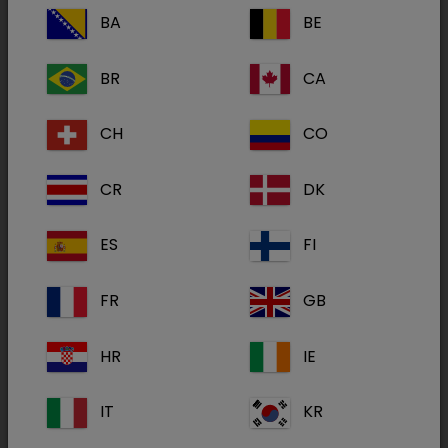
BA
BE
Atipam 5 mg/ml
BR
CA
CH
CO
CR
DK
Bupredine
ES
FI
FR
GB
HR
IE
IT
KR