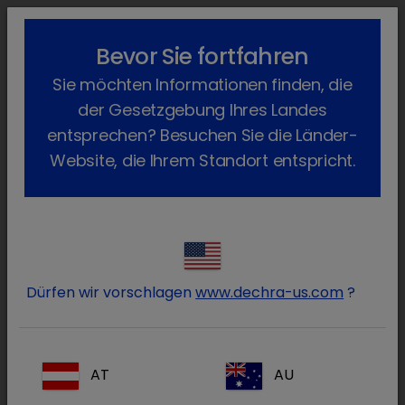
lock_outline
search
menu
Bevor Sie fortfahren
Sie befinden sich hier:
Home
Fachgebiete
Anästhesie
Sie möchten Informationen finden, die
der Gesetzgebung Ihres Landes
Produkte Anästhesie
entsprechen? Besuchen Sie die Länder-
Website, die Ihrem Standort entspricht.
(20 Produkte)
Atipam
Dürfen wir vorschlagen
www.dechra-us.com
?
AT
AU