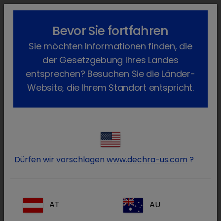
lock_outline
search
menu
Bevor Sie fortfahren
Sie befinden sich hier:
Home
News
Dechra News
Sie möchten Informationen finden, die
der Gesetzgebung Ihres Landes
Dechra News
entsprechen? Besuchen Sie die Länder-
Website, die Ihrem Standort entspricht.
HIER SEHEN SIE DIE ALLGEMEINEN FIRMEN-NEWS.
Alle
Apr
Jan
Nov
Okt
Sep
Mittwoch, 12. April 2023
Dürfen wir vorschlagen
www.dechra-us.com
?
Verliert Ihre Katze an Gewicht?
Verlieren Sie keine Zeit.
AT
AU
Mehr Informationen