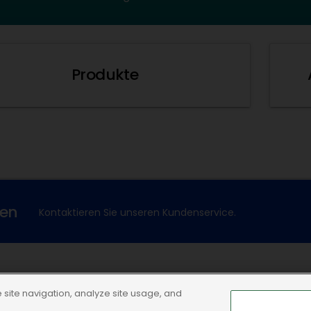
Produkte
xen
Kontaktieren Sie unseren Kundenservice.
Dechra Corporate Site
site navigation, analyze site usage, and