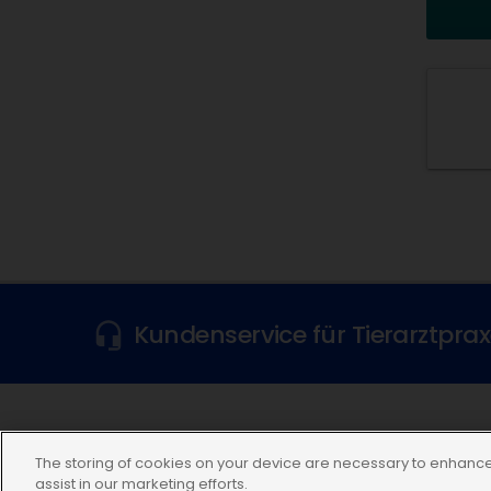
Kundenservice für Tierarztpra
Folgen Sie uns
The storing of cookies on your device are necessary to enhance 
assist in our marketing efforts.