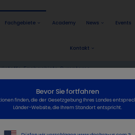
Fachgebiete
Academy
News
Events
keyboard_arrow_down
keyboard_arrow_down
Kontakt
keyboard_arrow_down
Impfstoffe
Bevor Sie fortfahren
ionen finden, die der Gesetzgebung Ihres Landes entsprec
Länder-Website, die Ihrem Standort entspricht.
Dürfen wir vorschlagen
www.dechra-us.com
?