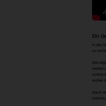
Ein 
In der 
zu verh
Die all
wiederu
ansteck
wobei d
Nach de
Infekti