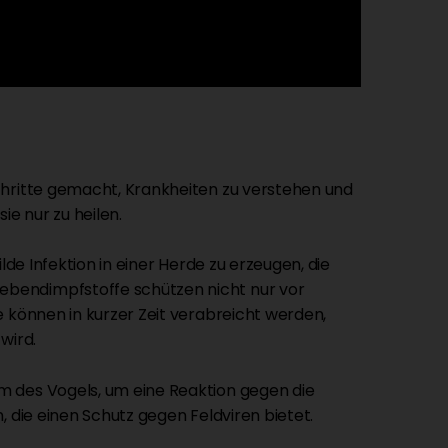
chritte gemacht, Krankheiten zu verstehen und
ie nur zu heilen.
lde Infektion in einer Herde zu erzeugen, die
ebendimpfstoffe schützen nicht nur vor
e können in kurzer Zeit verabreicht werden,
wird.
m des Vogels, um eine Reaktion gegen die
, die einen Schutz gegen Feldviren bietet.