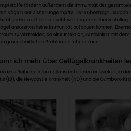
mpfstoffe fördern außerdem die Immunität der gesamten He
en Vögeln auf bisher ungeimpfte Tiere überträgt. Jedoch 
abt und korrekt verabreicht werden, um sicherzustellen, da
Vögel ansonsten keine Immunität aufbauen können. Ebenso w
traum zu vermeiden, da eine Infektion, kombiniert mit dem 
n gesundheitlichen Problemen führen kann.
ann ich mehr über Geflügelkrankheiten le
en eine Reihe an Informationsmaterialien entwickelt, in den
tis (IB), die Newcastle Krankheit (ND) und die Gumboro Kra