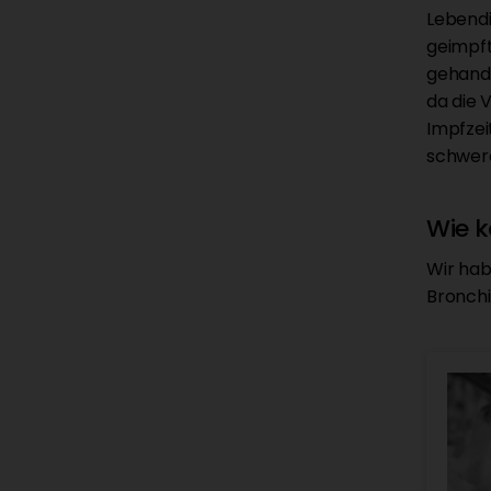
Lebendi
geimpft
gehandh
da die 
Impfzei
schwere
Wie k
Wir hab
Bronchi