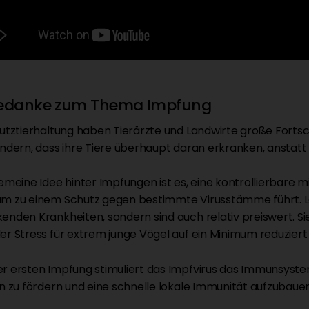
Gedanke zum Thema Impfung
Nutztierhaltung haben Tierärzte und Landwirte große Forts
indern, dass ihre Tiere überhaupt daran erkranken, anstatt s
gemeine Idee hinter Impfungen ist es, eine kontrollierbare mi
m zu einem Schutz gegen bestimmte Virusstämme führt. L
enden Krankheiten, sondern sind auch relativ preiswert. Si
er Stress für extrem junge Vögel auf ein Minimum reduziert 
r ersten Impfung stimuliert das Impfvirus das Immunsyste
on zu fördern und eine schnelle lokale Immunität aufzubauen