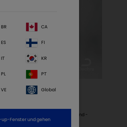
BR
CA
ES
FI
IT
KR
PL
PT
VE
Global
 Bestandteil der Seuchenprävention und -
op-up-Fenster und gehen