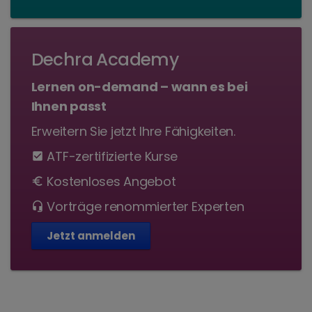
Dechra Academy
Lernen on-demand – wann es bei
Ihnen passt
Erweitern Sie jetzt Ihre Fähigkeiten.
ATF-zertifizierte Kurse
check_box
Kostenloses Angebot
euro
Vorträge renommierter Experten
headset_mic
Jetzt anmelden